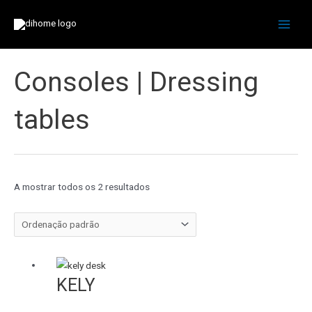
Skip
to
Main
content
Men
Consoles | Dressing
tables
A mostrar todos os 2 resultados
KELY